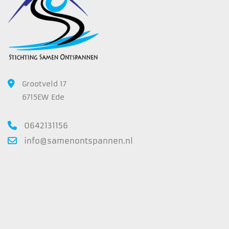
Grootveld 17
6715EW Ede
0642131156
info@samenontspannen.nl