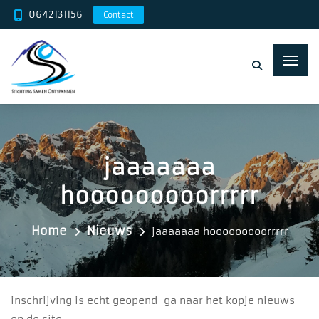
0642131156
Contact
jaaaaaaa
hooooooooorrrrr
Home
Nieuws
jaaaaaaa hooooooooorrrrr
inschrijving is echt geopend ga naar het kopje nieuws