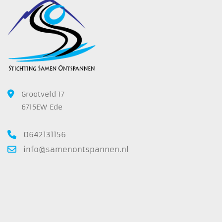
Grootveld 17
6715EW Ede
0642131156
info@samenontspannen.nl