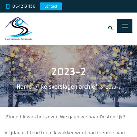
0642131156
Contact
2023-2
Home
Reisverslagen archief
2023-2
Eindelijk was het zover. We gaan we naar Oostenrijk!!
Vrijdag ochtend toen ik wakker werd had ik zoiets van