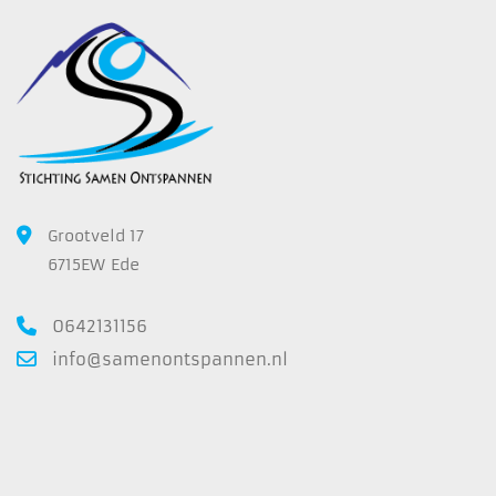
Grootveld 17
6715EW Ede
0642131156
info@samenontspannen.nl